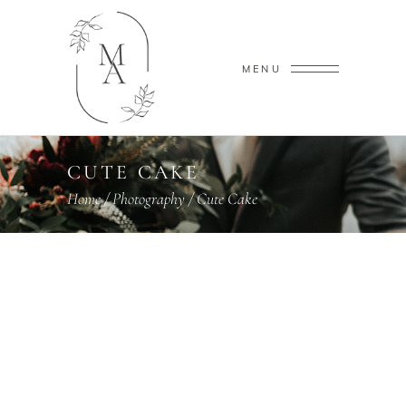
MENU
CUTE CAKE
Home
/
Photography
/
Cute Cake