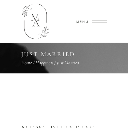
MENU
JUST MARRIED
Home
/
Happiness
/
Just Married