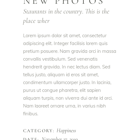
NEW PHOTOS
Staurants in the country. This is the
place wher
Lorem ipsum dolor sit amet, consectetur
adipiscing elit. Integer facilisis lorem quis
pretium posuere. Nam gravida orci in massa
convallis vestibulum. Sed venenatis
hendrerit gravida. In nec lectus diam. Sed
tellus justo, aliquam id eros sit amet,
condimentum ullamcorper justo. In lacinia,
purus ut congue pharetra, elit sapien
aliquam turpis, non viverra dui ante id orci.
Nam laoreet ornare urna, in varius nibh
finibus.
Happiness
CATEGORY:
November 27, 2019
DATE: