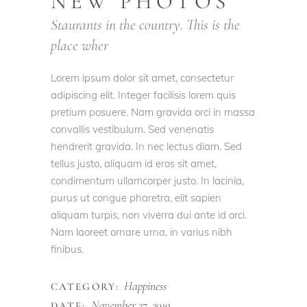
NEW PHOTOS
Staurants in the country. This is the
place wher
Lorem ipsum dolor sit amet, consectetur
adipiscing elit. Integer facilisis lorem quis
pretium posuere. Nam gravida orci in massa
convallis vestibulum. Sed venenatis
hendrerit gravida. In nec lectus diam. Sed
tellus justo, aliquam id eros sit amet,
condimentum ullamcorper justo. In lacinia,
purus ut congue pharetra, elit sapien
aliquam turpis, non viverra dui ante id orci.
Nam laoreet ornare urna, in varius nibh
finibus.
Happiness
CATEGORY:
November 27, 2019
DATE: